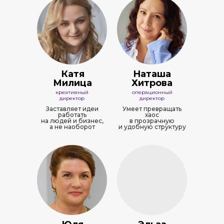
Катя
Наташа
Милица
Хитрова
креативный
операционный
директор
директор
Заставляет идеи
Умеет превращать
работать
хаос
на людей и бизнес,
в прозрачную
а не наоборот
и удобную структуру