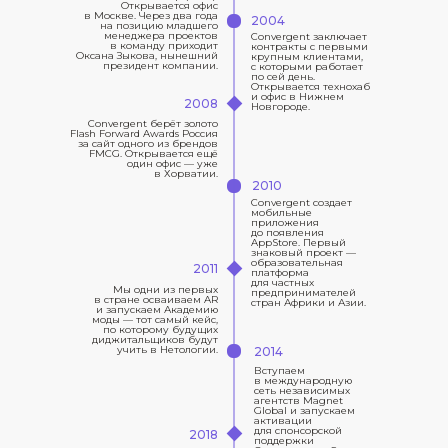
Открывается офис
в Москве. Через два года
2004
на позицию младшего
менеджера проектов
Convergent заключает
в команду приходит
контракты с первыми
Оксана Зыкова, нынешний
крупным клиентами,
президент компании.
с которыми работает
по сей день.
Открывается технохаб
и офис в Нижнем
2008
Новгороде.
Convergent берёт золото
Flash Forward Awards Россия
за сайт одного из брендов
FMCG. Открывается ещё
один офис — уже
в Хорватии.
2010
Convergent создает
мобильные
приложения
до появления
AppStore. Первый
знаковый проект —
образовательная
2011
платформа
для частных
Мы одни из первых
предпринимателей
в стране осваиваем AR
стран Африки и Азии.
и запускаем Академию
моды — тот самый кейс,
по которому будущих
диджитальщиков будут
учить в Нетологии.
2014
Вступаем
в международную
сеть независимых
агентств Magnet
Global и запускаем
активации
для спонсорской
2018
поддержки