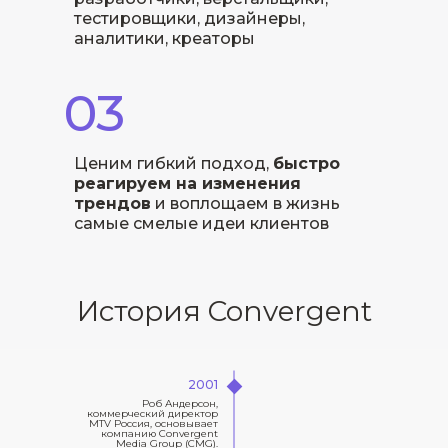
тестировщики, дизайнеры,
аналитики, креаторы
03
Ценим гибкий подход,
быстро
реагируем на изменения
трендов
и воплощаем в жизнь
самые смелые идеи клиентов
История Convergent
200
1
Роб Андерсон,
коммерческий директор
MTV Россия, основывает
компанию Convergent
Media Group (CMG).