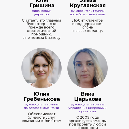
Юля
Эльза
Гришина
Круглянская
финансовый
руководитель группы
директор
по работе с клиентами
Считает, что главный
Любит клиентов
бухгалтер — это
и поддерживает
прежде всего
огонь
стратегический
в глазах команды
помощник,
а не помеха бизнесу
Юлия
Вика
Гребенькова
Царькова
руководитель группы
руководитель группы
по работе с клиентами
управления цифровыми
проектами
Обеспечивает
близость услуг
С 2009 года
компании к клиентам
организует команды
под проекты любой
сложности