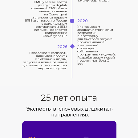
Олимпиады в Сочи.
CMG увеличивается
до группы digital-
компаний. CMG Russia
меняет название
на Convergent
и становится первым
BRM-агентством в России
2020
с официальным
сертификатом BRM
Упаковываем
Institute. Появляется
двадцатилетний опыт
направление
разработки
Convergent HR.
в платформу
для быстрого запуска
промокампаний
и активаций
2026
с помощью
собственных
Продолжаем создавать
программных модулей.
диджитал-проекты
Разрабатываем новый
с любовью к людям,
продукт: чат-бота C-
запускаем новые решения
bot.
для наших клиентов в трёх
вертикалях услуг.
25 лет опыта
Эксперты в ключевых диджитал-
направлениях