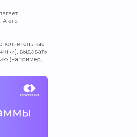
лагает
 А его
дополнительные
винки), выдавать
ию (например,