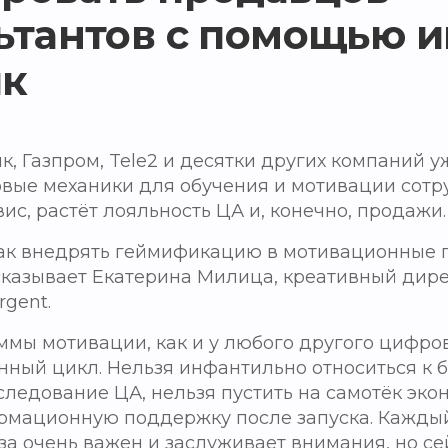
ьтантов с помощью 
ик
к, Газпром, Tele2 и десятки других компаний 
вые механики для обучения и мотивации сотру
ис, растёт лояльность ЦА и, конечно, продажи.
 как внедрять геймификацию в мотивационные
сказывает Екатерина Милица, креативный дир
rgent.
мы мотивации, как и у любого другого цифров
нный цикл. Нельзя инфантильно относиться к 
следование ЦА, нельзя пустить на самотёк эко
рмационную поддержку после запуска. Кажды
за очень важен и заслуживает внимания, но се