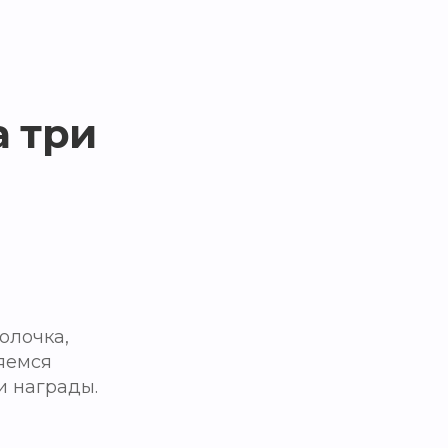
 три
олочка,
яемся
и награды.