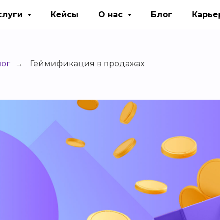
слуги
Кейсы
О нас
Блог
Карье
лог
Геймификация в продажах
→