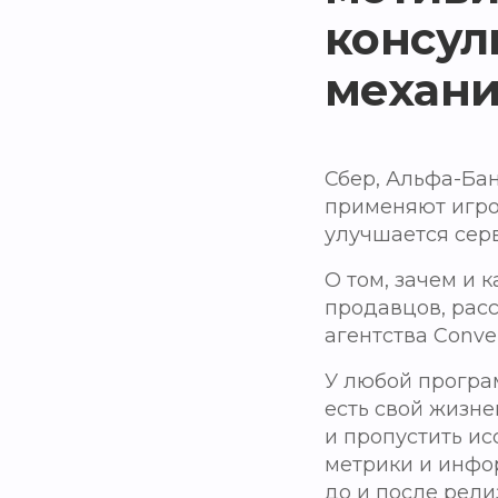
консул
механ
Сбер, Альфа-Бан
применяют игро
улучшается серв
О том, зачем и
продавцов, рас
агентства Conve
У любой програм
есть свой жизне
и пропустить ис
метрики и инфо
до и после рели