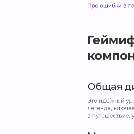
Про ошибки в 
Геймиф
компон
Общая ди
Это идейный уро
легенда, ключе
в путешествие, 