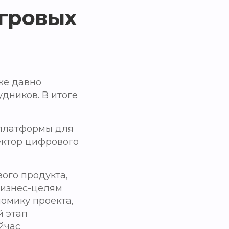
игровых
уже давно
дников. В итоге
 платформы для
ектор цифрового
ого продукта,
бизнес-целям
номику проекта,
й этап
йчас