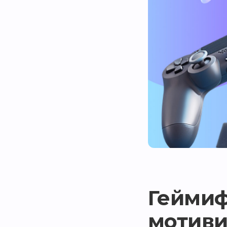
Геймиф
мотиви