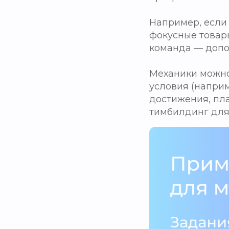
Например, если
фокусные товары
команда — допо
Механики можно
условия (наприм
достижения, пл
тимбилдинг для