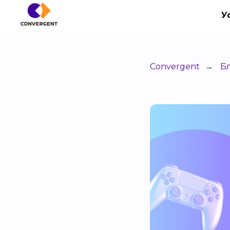
У
Convergent
Б
→