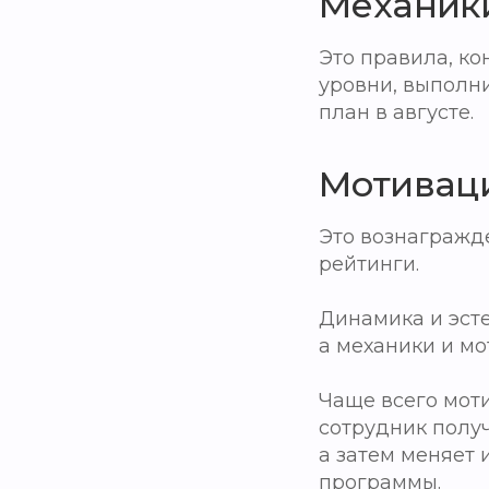
Механик
Это правила, к
уровни, выполн
план в августе.
Мотивац
Это вознагражде
рейтинги.
Динамика и эст
а механики и м
Чаще всего мот
сотрудник полу
а затем меняет
программы.