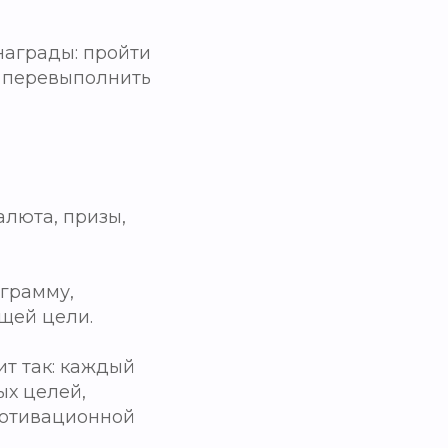
награды: пройти
, перевыполнить
алюта, призы,
ограмму,
щей цели.
т так: каждый
ых целей,
мотивационной